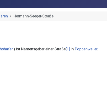
lären
Hermann-Seeger-Straße
chshafen
) ist Namensgeber einer Straße
[1]
in
Poppenweiler
.