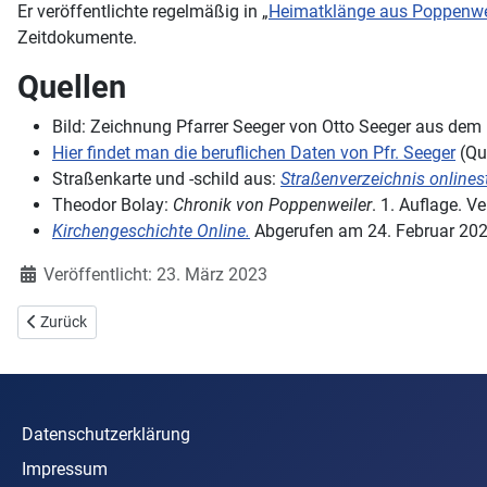
Er veröffentlichte regelmäßig in „
Heimatklänge aus Poppenwe
Zeitdokumente.
Quellen
Bild: Zeichnung Pfarrer Seeger von Otto Seeger aus dem
Hier findet man die beruflichen Daten von Pfr. Seeger
(Qu
Straßenkarte und -schild aus:
Straßenverzeichnis
onlines
Theodor Bolay:
Chronik von Poppenweiler
. 1. Auflage. V
Kirchengeschichte Online.
Abgerufen am 24. Februar 202
Details
Veröffentlicht: 23. März 2023
Vorheriger Beitrag: Straßenschilder erklären: Emil Kraft
Zurück
Datenschutzerklärung
Impressum