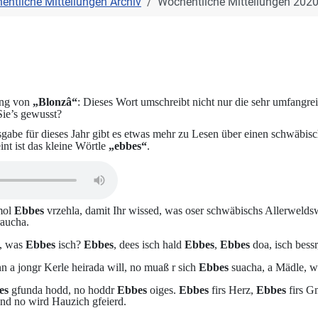
entliche Mitteilungen Archiv
Wöchentliche Mitteilungen 202
ung von
„Blonzâ“
: Dieses Wort umschreibt nicht nur die sehr umfangrei
Sie’s gewusst?
usgabe für dieses Jahr gibt es etwas mehr zu Lesen über einen schwäbis
nt ist das kleine Wörtle
„ebbes“
.
mol
Ebbes
vrzehla, damit Ihr wissed, was oser schwäbischs Allerwelds
raucha.
d, was
Ebbes
isch?
Ebbes
, dees isch hald
Ebbes
,
Ebbes
doa, isch bessr
 a jongr Kerle heirada will, no muaß r sich
Ebbes
suacha, a Mädle, 
es
gfunda hodd, no hoddr
Ebbes
oiges.
Ebbes
firs Herz,
Ebbes
firs G
nd no wird Hauzich gfeierd.