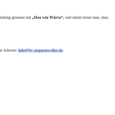
rbindung genannt mit
„Doa wia Wärra“,
und damit meint man, dass
ie Adresse:
info@bv-poppenweiler.de
.