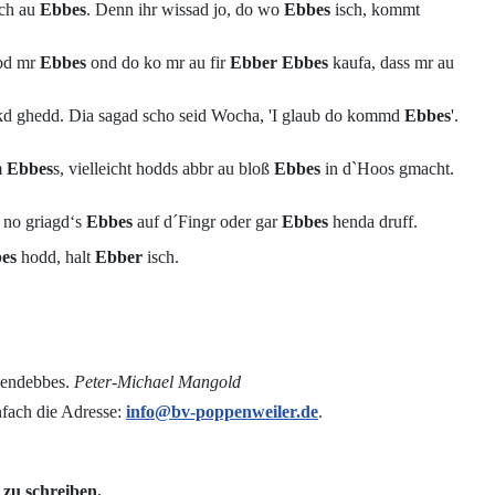
ich au
Ebbes
. Denn ihr wissad jo, do wo
Ebbes
isch, kommt
äbd mr
Ebbes
ond do ko mr au fir
Ebber
Ebbes
kaufa, dass mr au
d ghedd. Dia sagad scho seid Wocha, 'I glaub do kommd
Ebbes
'.
m
Ebbes
s, vielleicht hodds abbr au bloß
Ebbes
in d`Hoos gmacht.
, no griagd‘s
Ebbes
auf d´Fingr oder gar
Ebbes
henda druff.
es
hodd, halt
Ebber
isch.
rgendebbes.
Peter-Michael Mangold
nfach die Adresse:
info@bv-poppenweiler.de
.
 zu schreiben.