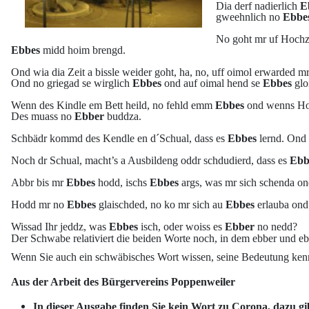
Dia derf nadierlich
E
gweehnlich no
Ebbe
No goht mr uf Hochze
Ebbes
midd hoim brengd.
Ond wia dia Zeit a bissle weider goht, ha, no, uff oimol erwarded m
Ond no griegad se wirglich
Ebbes
ond auf oimal hend se
Ebbes
glo
Wenn des Kindle em Bett heild, no fehld emm
Ebbes
ond wenns Ho
Des muass no
Ebber
buddza.
Schbädr kommd des Kendle en d´Schual, dass es
Ebbes
lernd. Ond 
Noch dr Schual, macht’s a Ausbildeng oddr schdudierd, dass es
Ebb
Abbr bis mr
Ebbes
hodd, ischs
Ebbes
args, was mr sich schenda o
Hodd mr no
Ebbes
glaischded, no ko mr sich au
Ebbes
erlauba ond
Wissad Ihr jeddz, was
Ebbes
isch, oder woiss es
Ebber
no nedd?
Der Schwabe relativiert die beiden Worte noch, in dem ebber und ebb
Wenn Sie auch ein schwäbisches Wort wissen, seine Bedeutung kenne
Aus der Arbeit des Bürgervereins Poppenweiler
In dieser Ausgabe finden Sie kein Wort zu Corona, dazu gi