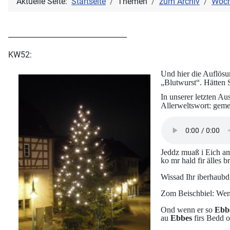
Aktuelle Seite:
Startseite
Themen
zum Archiv
Wöch
_________________________________
KW52:
Und hier die Auflös
„Blutwurst“. Hätten 
In unserer letzten A
Allerweltswort: gemei
Jeddz muaß i Eich a
ko mr hald fir älles b
Wissad Ihr iberhaub
Zom Beischbiel: Wenn
Ond wenn er so
Ebb
au
Ebbes
firs Bedd o