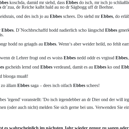
bbes
koschda, damid mr siehd, dass
Ebbes
do isch, mr isch jo schliaßl
s
dr´zua, de Reiche kalbt hald au no dr Sägbogg uff dr Beehne.
idsrais, ond des isch jo au
Ebbes
schees. Do siehd mr
Ebbes
, do erl
r
Ebbes
. D´Nochbrschaffd hodd nadierlich scho längschd
Ebbes
gmerk
is.
ngr hodd no griagds au
Ebbes
. Wenn‘s aber weider heild, no fehlt ea
wenn dr Lehrer frogt ond es woiss
Ebbes
nedd oddr es vrgissd
Ebbes
es
gscheids lernd ond
Ebbes
verdeand, damit es au
Ebbes
ko ond
Ebb
nd blooga muaß!
 zo ällam
Ebbes
saga – dees isch oifach
Ebbes
schees!
es 'irgend' voranstellt: 'Do isch irgendebber an dr Dier ond der will i
n (oder auch nicht) melden Sie sich gerne bei uns. Verwenden Sie ei
bt es wahrscheinlich im nächsten Jahr wieder genug zu sagen oder