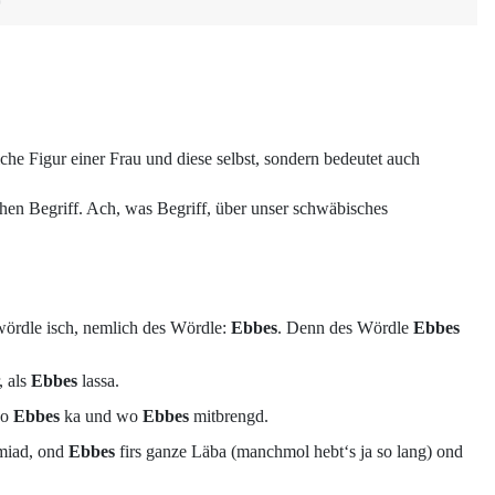
0
che Figur einer Frau und diese selbst, sondern bedeutet auch
chen Begriff. Ach, was Begriff, über unser schwäbisches
wördle isch, nemlich des Wördle:
Ebbes
. Denn des Wördle
Ebbes
, als
Ebbes
lassa.
wo
Ebbes
ka und wo
Ebbes
mitbrengd.
miad, ond
Ebbes
firs ganze Läba (manchmol hebt‘s ja so lang) ond