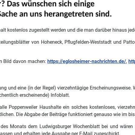
shalt kostenlos zugestellt werden und die man darüber hinaus jed
teilungsblätter von Hoheneck, Pflugfelden-Weststadt und Patt
ein Bild davon machen:
https://eglosheimer-nachrichten.de/
,
ht
g und eine (in der Regel) vierzehntägige Erscheinungsweise. W
chentlich erscheinende) Infoblatt.
 alle Poppenweiler Haushalte ein solches kostenloses, vierzehn
ntlichen. Die Abgabe der Beiträge funktioniert genauso wie im bish
ag des Monats dem Ludwigsburger Wochenblatt bei und wären 
 lassen und erhalten jede Ausgabe per E-Mail zugeschickt.