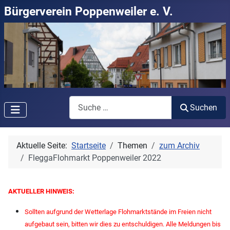
Bürgerverein Poppenweiler e. V.
Suchen
Suchen
Aktuelle Seite:
Startseite
Themen
zum Archiv
FleggaFlohmarkt Poppenweiler 2022
AKTUELLER HINWEIS:
Sollten aufgrund der Wetterlage Flohmarktstände im Freien nicht
aufgebaut sein, bitten wir dies zu entschuldigen. Alle Meldungen bis