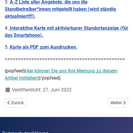
3.
A-Z Liste aller Angebote, die uns die
Standbetreiber*innen mitgeteilt haben (wird ständig
aktualisiert!!!).
4.
Interaktive Karte mit aktivierbarer Standortanzeige (für
das Smartphone).
5.
Karte als PDF zum Ausdrucken.
=============================================
{popfeed}
Hier können Sie uns Ihre Meinung zu diesem
Artikel mitteilen!
{/popfeed}
Details
Veröffentlicht: 27. Juni 2022
Vorheriger Beitrag: FleggaFlohmarkt - 900 Jahre Poppenweiler
Nächster Bei
Zurück
Weiter