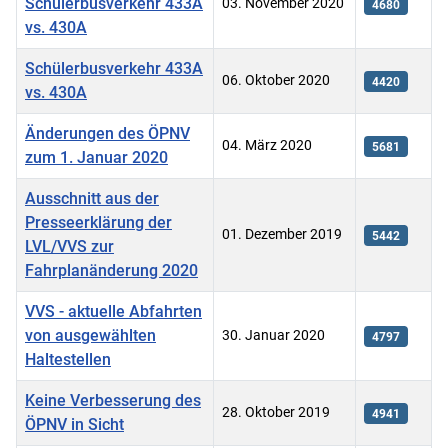
Schülerbusverkehr 433A
03. November 2020
4680
vs. 430A
Schülerbusverkehr 433A
06. Oktober 2020
4420
vs. 430A
Änderungen des ÖPNV
04. März 2020
5681
zum 1. Januar 2020
Ausschnitt aus der
Presseerklärung der
01. Dezember 2019
5442
LVL/VVS zur
Fahrplanänderung 2020
VVS - aktuelle Abfahrten
von ausgewählten
30. Januar 2020
4797
Haltestellen
Keine Verbesserung des
28. Oktober 2019
4941
ÖPNV in Sicht