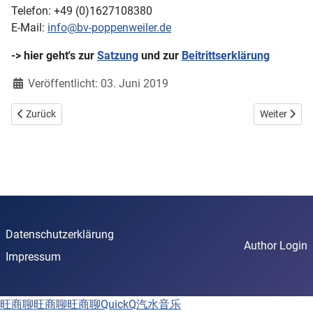
Telefon: +49 (0)1627108380
E-Mail:
info@bv-poppenweiler.de
-> hier geht's zur
Satzung
und zur
Beitrittserklärung
Details
Veröffentlicht: 03. Juni 2019
Vorheriger Beitrag: Mitglied werden
Nächster Be
Zurück
Weiter
Datenschutzerklärung
Author Login
Impressum
旺商聊
旺商聊
旺商聊
QuickQ
汽水音乐